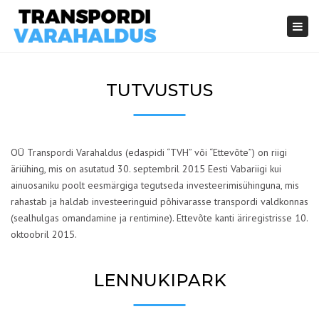
Togg
navi
TUTVUSTUS
OÜ Transpordi Varahaldus (edaspidi “TVH” või “Ettevõte”) on riigi
äriühing, mis on asutatud 30. septembril 2015 Eesti Vabariigi kui
ainuosaniku poolt eesmärgiga tegutseda investeerimisühinguna, mis
rahastab ja haldab investeeringuid põhivarasse transpordi valdkonnas
(sealhulgas omandamine ja rentimine). Ettevõte kanti äriregistrisse 10.
oktoobril 2015.
LENNUKIPARK