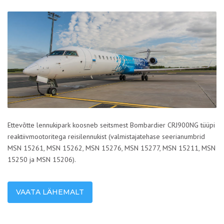
Ettevõtte lennukipark koosneb seitsmest Bombardier CRJ900NG tüüpi
reaktiivmootoritega reisilennukist (valmistajatehase seerianumbrid
MSN 15261, MSN 15262, MSN 15276, MSN 15277, MSN 15211, MSN
15250 ja MSN 15206).
VAATA LÄHEMALT